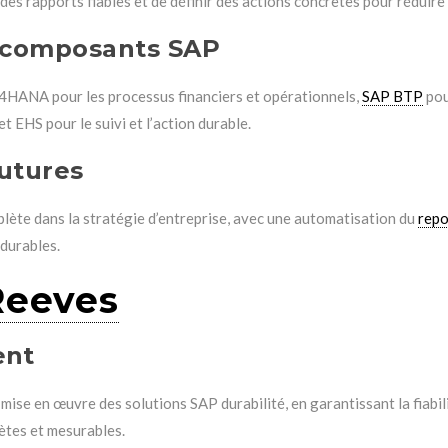
s rapports fiables et de définir des actions concrètes pour réduire 
s composants SAP
/4HANA pour les processus financiers et opérationnels,
SAP BTP
pou
EHS pour le suivi et l’action durable.
futures
plète dans la stratégie d’entreprise, avec une automatisation du
repo
 durables.
Reeves
ent
se en œuvre des solutions SAP durabilité, en garantissant la fiabil
ètes et mesurables.