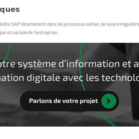
iques
ilité SAP directement dans les processus métier, de suivre régulière
ue et sociale de l’entreprise.