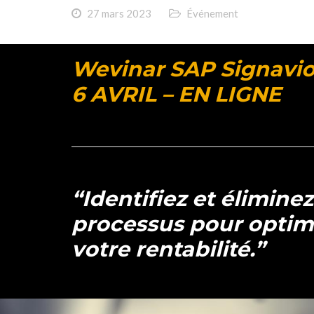
27 mars 2023
Événement
Wevinar SAP Signavio
6 AVRIL – EN LIGNE
“Identifiez et élimine
processus pour optimi
votre rentabilité.”