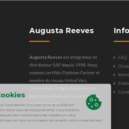
Augusta Reeves
Inf
Augusta Reeves
est intégrateur et
FAQ
distributeur SAP depuis 1998. Nous
Gloss
sommes certifiés Platinum Partner et
Ment
membre du réseau United Vars.
Polit
L’innovation, la digitalisation et les
Condi
approches cloud sont au cœur de nos
investissements.