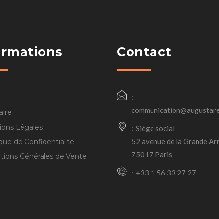
ormations
Contact
communication@augustare
aire
ions Légales
Siège social
52 avenue de la Grande Ar
ique de Confidentialité
75017 Paris
tions Générales de Vente
+33 1 56 33 27 27