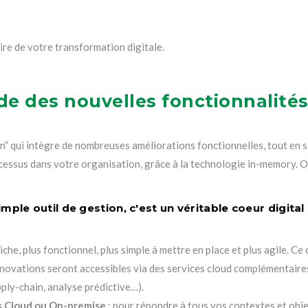
aire de votre transformation digitale.
ide des nouvelles fonctionnalité
 qui intègre de nombreuses améliorations fonctionnelles, tout en s
rocessus dans votre organisation, grâce à la technologie in-memory
mple outil de gestion, c'est un véritable coeur digita
riche, plus fonctionnel, plus simple à mettre en place et plus agile. Ce
nnovations seront accessibles via des services cloud complémentair
ply-chain, analyse prédictive…).
s Cloud ou On-premise
: pour répondre à tous vos contextes et obje