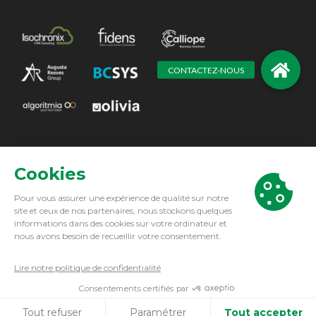
Augusta Reeves Group. All Right Reserved 2021