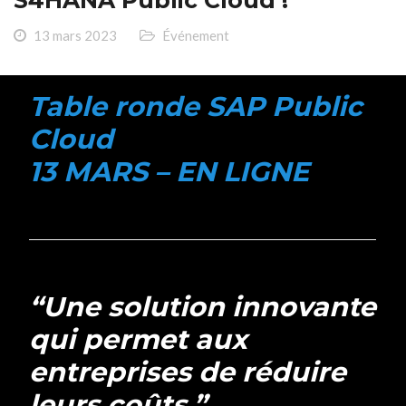
S4HANA Public Cloud !”
13 mars 2023
Événement
Table ronde SAP Public
Cloud
13 MARS – EN LIGNE
“Une solution innovante
qui permet aux
entreprises de réduire
leurs coûts.”