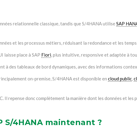
nnées relationnelle classique, tandis que S/4HANA utilise
SAP HAN
nnées et les processus métiers, réduisant la redondance et les temps
UI laisse place à SAP
Fiori
, plus intuitive, responsive et adaptée à tou
dent à des tableaux de bord dynamiques, avec des informations contex
rincipalement on-premise, S/4HANA est disponible en
cloud public
,
c
C. Il repense donc complètement la manière dont les données et les 
AP S/4HANA maintenant ?