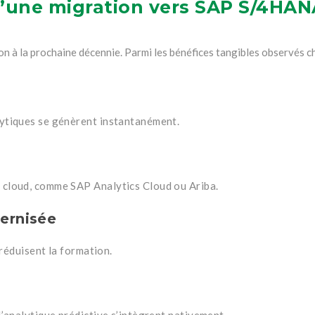
d’une migration vers SAP S/4HAN
 à la prochaine décennie. Parmi les bénéfices tangibles observés che
lytiques se génèrent instantanément.
 cloud, comme SAP Analytics Cloud ou Ariba.
dernisée
 réduisent la formation.
d’analytique prédictive s’intègrent nativement.