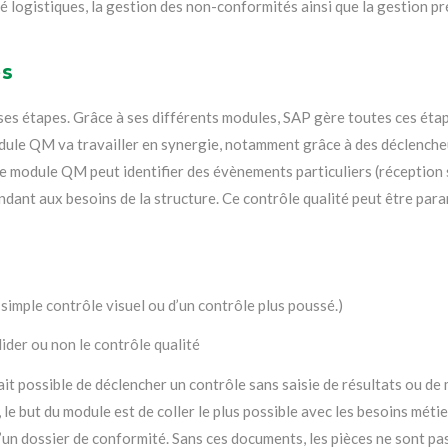
é logistiques, la gestion des non-conformités ainsi que la gestion pr
es
es étapes. Grâce à ses différents modules, SAP gère toutes ces étape
dule QM va travailler en synergie, notamment grâce à des déclencheurs
 le module QM peut identifier des évènements particuliers (réception
ndant aux besoins de la structure. Ce contrôle qualité peut être pa
n simple contrôle visuel ou d’un contrôle plus poussé.)
lider ou non le contrôle qualité
 fait possible de déclencher un contrôle sans saisie de résultats ou 
i, le but du module est de coller le plus possible avec les besoins mét
’un dossier de conformité. Sans ces documents, les pièces ne sont pas