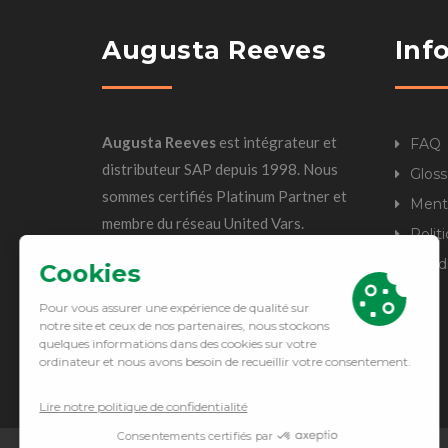
Augusta Reeves
Inf
Augusta Reeves
est intégrateur et
FAQ
distributeur SAP depuis 1998. Nous
Gloss
sommes certifiés Platinum Partner et
Ment
membre du réseau United Vars.
Polit
L’innovation, la digitalisation et les
Condi
approches cloud sont au cœur de nos
investissements.