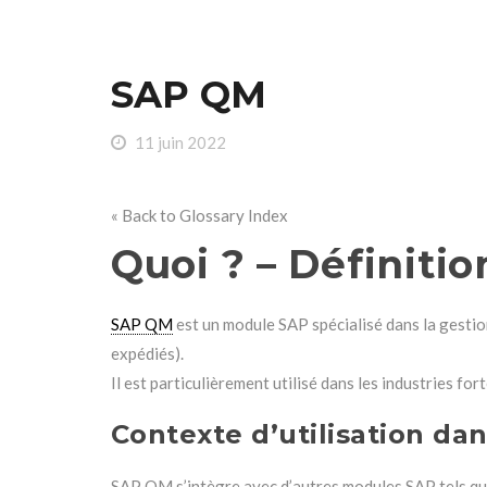
SAP QM
11 juin 2022
« Back to Glossary Index
Quoi ? – Définiti
SAP QM
est un module SAP spécialisé dans la gestion 
expédiés).
Il est particulièrement utilisé dans les industries 
Contexte d’utilisation da
SAP QM s’intègre avec d’autres modules SAP tels que 