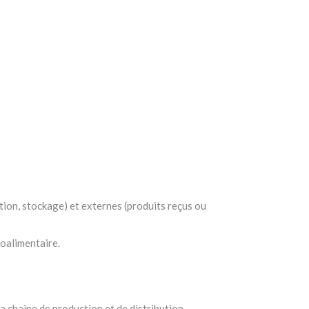
ction, stockage) et externes (produits reçus ou
roalimentaire.
 chaîne de production et de distribution.