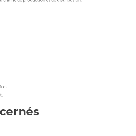
ires.
t.
ncernés