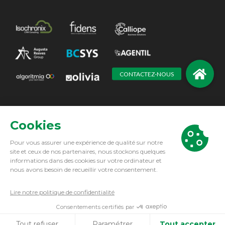
Augusta Reeves Group. All Right Reserved 2021