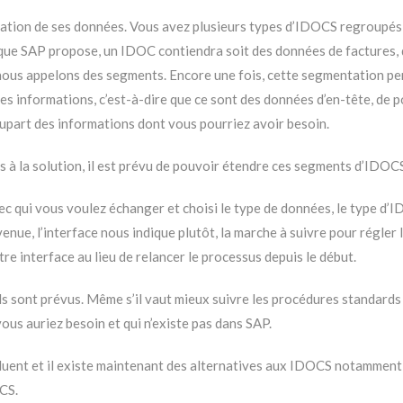
nisation de ses données. Vous avez plusieurs types d’IDOCS regroupé
ue SAP propose, un IDOC contiendra soit des données de factures, d
nous appelons des segments. Encore une fois, cette segmentation pe
es informations, c’est-à-dire que ce sont des données d’en-tête, de p
lupart des informations dont vous pourriez avoir besoin.
es à la solution, il est prévu de pouvoir étendre ces segments d’IDO
 qui vous voulez échanger et choisi le type de données, le type d’IDO
venue, l’interface nous indique plutôt, la marche à suivre pour régler l
e interface au lieu de relancer le processus depuis le début.
rds sont prévus. Même s’il vaut mieux suivre les procédures standar
us auriez besoin et qui n’existe pas dans SAP.
oluent et il existe maintenant des alternatives aux IDOCS notamment 
OCS.