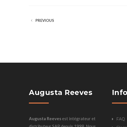
PREVIOUS
Augusta Reeves
Inf
Augusta Reeves
est intégrateur et
FAQ
distributeur SAP depuis 1998. Nous