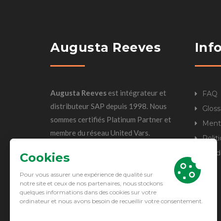
Augusta Reeves
Inf
Augusta Reeves
est intégrateur et
FAQ
distributeur SAP depuis 1998. Nous
Gloss
sommes certifiés Platinum Partner et
Ment
membre du réseau United Vars.
Polit
L’innovation, la digitalisation et les
Condi
approches cloud sont au cœur de nos
investissements.