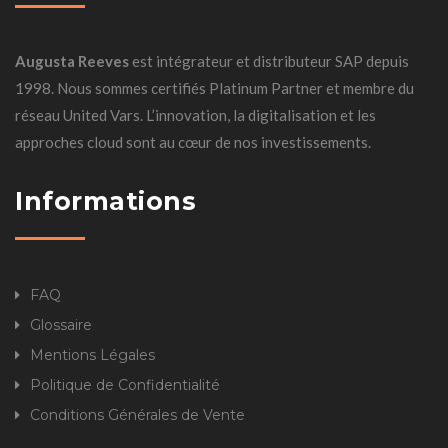
commitments, both towards other United VARs
Members and its Customers.
United VARs représente plus de soixante
Augusta Reeves
est intégrateur et distributeur SAP depuis
Partenaires et intervient aujourd’hui dans plus de
1998. Nous sommes certifiés Platinum Partner et membre du
cent pays. Les Partenaires sont implantés
réseau United Vars. L’innovation, la digitalisation et les
localement et représentent pour SAP les meilleurs
approches cloud sont au cœur de nos investissements.
Partenaires dans chacun des pays.
Informations
Chaque Partenaire de United VARs est une société
indépendante dont le capital est majoritairement
détenu par ses Dirigeants. Cette indépendance
FAQ
garantit la pérennité des décisions et le respect des
engagements, tant à l’égard des autres Membres de
Glossaire
United VARs que de ses Clients.
Mentions Légales
Politique de Confidentialité
Conditions Générales de Vente