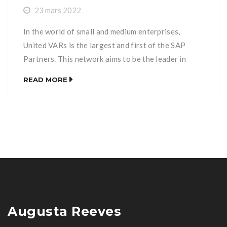
23 mars 2022
In the world of small and medium enterprises,
United VARs is the largest and first of the SAP
Partners. This network aims to be the leader in
international deployment projects.
READ MORE
United VARs represents more than sixty Partners
and now operates in more than one hundred
countries. The Partners are established locally and
represent for SAP the best Partners in each of the
countries.
Each United VARs Partner is an independent
company whose capital is majority owned by its
Officers. This independence ensures the
Augusta Reeves
sustainability of decisions and the respect of