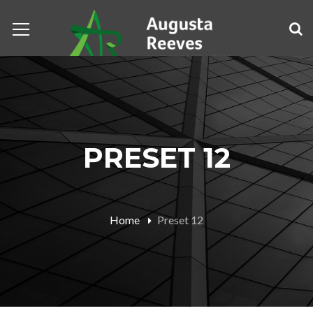
PRESET 12
Home
Preset 12