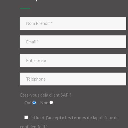
Êtes-vous déjà client SAP ?
Oui
Non
J’ai lu et j’accepte les termes de la
politique de
confidentialité