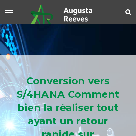
Conversion vers
S/4HANA Comment
bien la réaliser tout
ayant un retour
rapide sur