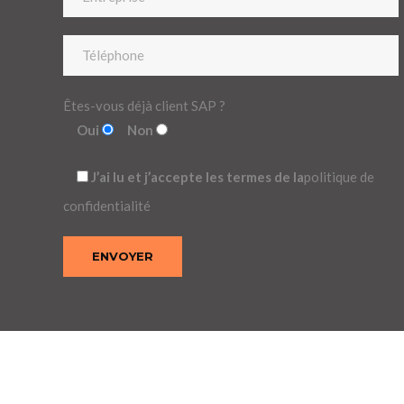
Êtes-vous déjà client SAP ?
Oui
Non
J’ai lu et j’accepte les termes de la
politique de
confidentialité