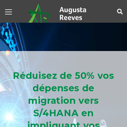
Réduisez de 50% vos
dépenses de
migration vers
S/4HANA en
impliquant vos