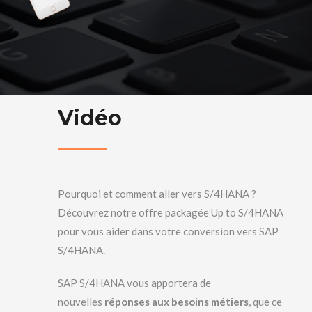
Vidéo
Pourquoi et comment aller vers S/4HANA ?
Découvrez notre offre packagée Up to S/4HANA
pour vous aider dans votre conversion vers SAP
S/4HANA.
SAP S/4HANA vous apportera de
nouvelles
réponses aux besoins métiers
, que ce